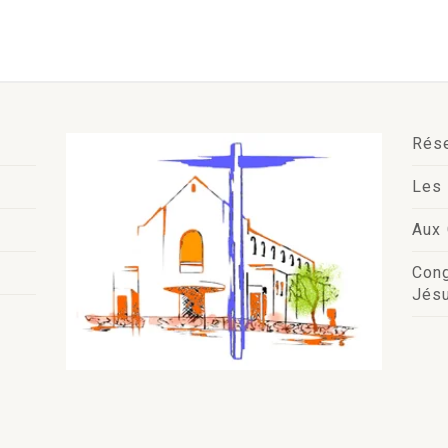
Rés
Les 
Aux 
Con
Jésu